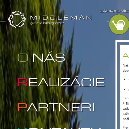
ZÁHRADNÍC
O NÁS
A
Naš
dopr
REALIZÁCIE
Cen
/ 1
PARTNERI
sad
kaž
pož
Pre 